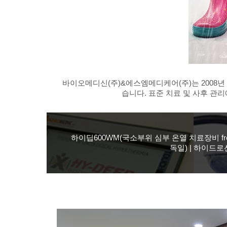
바이오메디신(주)&에스엠메디케어(주)는 2008
습니다. 표준 치료 및 사후 
하이딥600WM(국소부위 심부 온열 치료장비 from
독일) | 하이드로