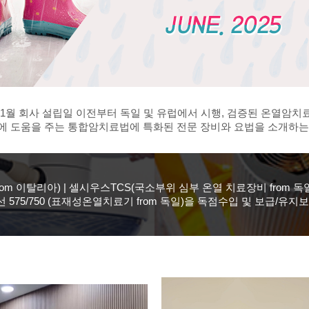
년 1월 회사 설립일 이전부터 독일 및 유럽에서 시행, 검증된 온열암
관리에 도움을 주는 통합암치료법에 특화된 전문 장비와 요법을 소개하
 이탈리아) | 셀시우스TCS(국소부위 심부 온열 치료장비 from 독일) 
선 575/750 (표재성온열치료기 from 독일)을 독점수입 및 보급/유