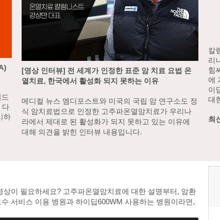
칼
리
A)
힘
[영상 인터뷰] 전 세계가 인정한 표준 암 치료 요법 온
에
열치료, 한국에서 활성화 되지 못하는 이유
이
이드
대한
메디컬 뉴스 엠디포스트와 미국의 국립 암 연구소도 정
 다
식 암치료법으로 인정한 고주파온열암치료가 우리나
시하
최
라에서 제대로 된 활성화가 되지 못하고 있는 이유에
.
대해 의견을 밝힌 인터뷰 내용입니다.
 영상이 필요하세요? 고주파온열암치료에 대한 설명부터, 암환
보수 서비스 이용 병원과 하이딥600WM 사용하는 병원이라면,