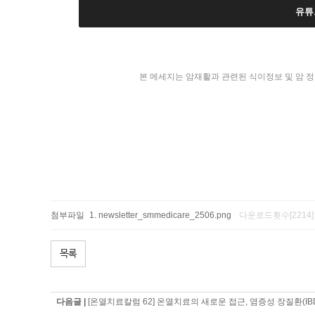
유튜
본 메세지는 암재활과 관련된 식이정보 및 암 정
첨부파일
newsletter_smmedicare_2506.png
다운로드횟수[2214]
목록
다음글 |
[온열치료칼럼 62] 온열치료의 새로운 접근, 염증성 장질환(IB