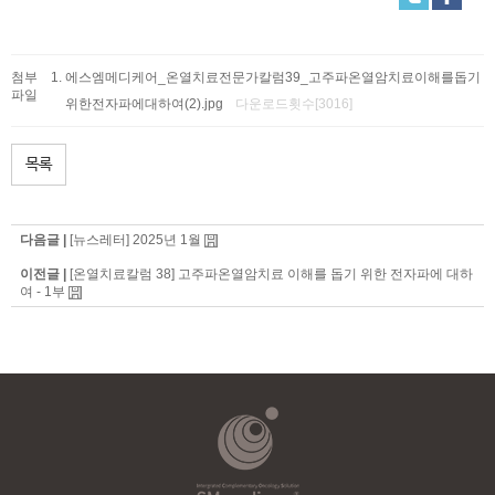
첨부
에스엠메디케어_온열치료전문가칼럼39_고주파온열암치료이해를돕기
파일
위한전자파에대하여(2).jpg
다운로드횟수[3016]
목록
다음글 |
[뉴스레터] 2025년 1월
이전글 |
[온열치료칼럼 38] 고주파온열암치료 이해를 돕기 위한 전자파에 대하
여 - 1부