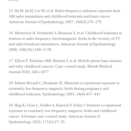
15. Ha M, Im H, Lee M, et al. Radio-frequency radiation exposure from
AM radio transmitters and childhood leukemia and brain cancer.
American Journal of Epidemiology 2007; 166(3):270–279.
16. Merzenich H, Schmiedel S, Bennack S, et al. Childhood leukemia in
relation to radio frequency electromagnetic fields in the vicinity of TV
and radio broadcast transmitters. American Journal of Epidemiology
2008; 168(10):1169–1178.
17. Elliott P, Toledano MB, Bennett J, et al. Mobile phone base stations
and early childhood cancers: Case–control study. British Medical
Journal 2010; 340:c3077.
18. Infante-Rivard C, Deadman JE. Maternal occupational exposure to
extremely low frequency magnetic fields during pregnancy and
childhood leukemia. Epidemiology 2003; 14(4):437–441.
19. Hug K, Grize L, Seidler A, Kaatsch P, Schüz J. Parental occupational
exposure to extremely low frequency magnetic fields and childhood
cancer: A German case–control study. American Journal of
Epidemiology 2010; 171(1):27–35.