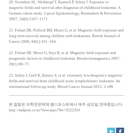
20. Svendsen AL, Weihkopf T, Kaatsch P, Schüz J. Exposure to
magnetic fields and survival after diagnosis of childhood leukemia: A
German cohort study. Cancer Epidemiology, Biomarkers & Prevention
2007; 16(6):1167–1171.
21. Foliart DE, Pollock BH, Mezei G, et al. Magnetic field exposure and
long-term survival among children with leukaemia. British Journal of
Cancer 2006; 94(1):161–164.
22. Foliart DE, Mezei G, Iriye R, et al. Magnetic field exposure and
prognostic factors in childhood leukemia. Bioelectromagnetics 2007;
28(1):69–71.
23. Schüz J, Grell K, Kinsey S, et al. extremely low-frequency magnetic
fields and survival from childhood acute lymphoblastic leukemia: An
international follow-up study. Blood Cancer Journal 2012; 2:e98.
본 칼럼은 의학전문매체 엠디포스트에서 매주 금요일 연재중입니다.
http://mdpost.co.kr/View.aspx?No=3522263