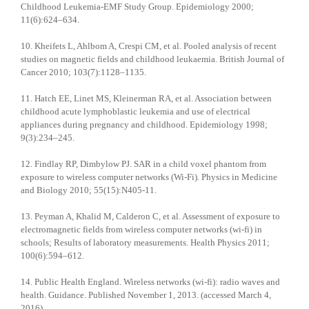
Childhood Leukemia-EMF Study Group. Epidemiology 2000;
11(6):624–634.
10. Kheifets L, Ahlbom A, Crespi CM, et al. Pooled analysis of recent
studies on magnetic fields and childhood leukaemia. British Journal of
Cancer 2010; 103(7):1128–1135.
11. Hatch EE, Linet MS, Kleinerman RA, et al. Association between
childhood acute lymphoblastic leukemia and use of electrical
appliances during pregnancy and childhood. Epidemiology 1998;
9(3):234–245.
12. Findlay RP, Dimbylow PJ. SAR in a child voxel phantom from
exposure to wireless computer networks (Wi-Fi). Physics in Medicine
and Biology 2010; 55(15):N405-11.
13. Peyman A, Khalid M, Calderon C, et al. Assessment of exposure to
electromagnetic fields from wireless computer networks (wi-fi) in
schools; Results of laboratory measurements. Health Physics 2011;
100(6):594–612.
14. Public Health England. Wireless networks (wi-fi): radio waves and
health. Guidance. Published November 1, 2013. (accessed March 4,
2016)