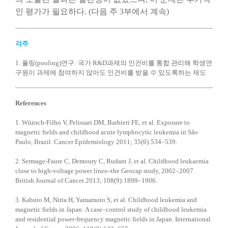
인 평가가 필요하다. (다음 주 3부에서 계속)
각주
1. 풀링(pooling)연구: 국가 R&D과제의 인건비를 통합 관리해 학생연
구원이 과제에 참여하지 않아도 인건비를 받을 수 있도록하는 제도
References
1. Wünsch-Filho V, Pelissari DM, Barbieri FE, et al. Exposure to
magnetic fields and childhood acute lymphocytic leukemia in São
Paulo, Brazil. Cancer Epidemiology 2011; 35(6):534–539.
2. Sermage-Faure C, Demoury C, Rudant J, et al. Childhood leukaemia
close to high-voltage power lines--the Geocap study, 2002–2007.
British Journal of Cancer 2013; 108(9):1899–1906.
3. Kabuto M, Nitta H, Yamamoto S, et al. Childhood leukemia and
magnetic fields in Japan: A case–control study of childhood leukemia
and residential power-frequency magnetic fields in Japan. International