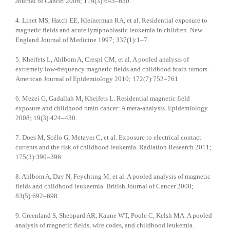
Journal of Cancer 2006; 119(3):643–650.
4. Linet MS, Hatch EE, Kleinerman RA, et al. Residential exposure to
magnetic fields and acute lymphoblastic leukemia in children. New
England Journal of Medicine 1997; 337(1):1–7.
5. Kheifets L, Ahlbom A, Crespi CM, et al. A pooled analysis of
extremely low-frequency magnetic fields and childhood brain tumors.
American Journal of Epidemiology 2010; 172(7):752–761.
6. Mezei G, Gadallah M, Kheifets L. Residential magnetic field
exposure and childhood brain cancer: A meta-analysis. Epidemiology
2008; 19(3):424–430.
7. Does M, Scélo G, Metayer C, et al. Exposure to electrical contact
currents and the risk of childhood leukemia. Radiation Research 2011;
175(3):390–396.
8. Ahlbom A, Day N, Feychting M, et al. A pooled analysis of magnetic
fields and childhood leukaemia. British Journal of Cancer 2000;
83(5):692–698.
9. Greenland S, Sheppard AR, Kaune WT, Poole C, Kelsh MA. A pooled
analysis of magnetic fields, wire codes, and childhood leukemia.