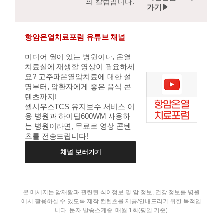
의 칼럼입니다.
가기▶
항암온열치료포럼 유튜브 채널
미디어 월이 있는 병원이나, 온열
치료실에 재생할 영상이 필요하세
요? 고주파온열암치료에 대한 설
명부터, 암환자에게 좋은 음식 콘
텐츠까지!
셀시우스TCS 유지보수 서비스 이
용 병원과 하이딥600WM 사용하
는 병원이라면, 무료로 영상 콘텐
츠를 전송드립니다!
채널 보러가기
본 메세지는 암재활과 관련된 식이정보 및 암 정보, 건강 정보를 병원
에서 활용하실 수 있도록 제작 컨텐츠를 제공/안내드리기 위한 목적입
니다.
문자 발송스케줄: 매월 1회(평일 기준)