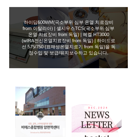
하이딥600WM(국소부위 심부 온열 치료장비
from 이탈리아) | 셀시우스TCS(국소부위 심부
온열 치료장비 from 독일) | 헤켈 HT3000
(wIRA전신온열치료장비 from 독일) | 하이드로
선 575/750 (표재성온열치료기 from 독일)을 독
점수입 및 보급/유지보수하고 있습니다.