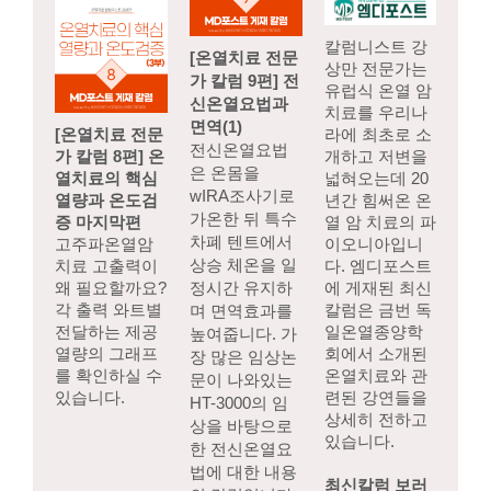
칼럼니스트 강
[온열치료 전문
상만 전문가는
가 칼럼 9편] 전
유럽식 온열 암
신온열요법과
치료를 우리나
면역(1)
[온열치료 전문
라에 최초로 소
전신온열요법
가 칼럼 8편] 온
개하고 저변을
은 온몸을
열치료의 핵심
넓혀오는데 20
wIRA조사기로
열량과 온도검
년간 힘써온 온
가온한 뒤 특수
증 마지막편
열 암 치료의 파
차폐 텐트에서
고주파온열암
이오니아입니
상승 체온을 일
치료 고출력이
다. 엠디포스트
왜 필요할까요?
정시간 유지하
에 게재된 최신
각 출력 와트별
칼럼은 금번 독
며 면역효과를
전달하는 제공
일온열종양학
높여줍니다. 가
열량의 그래프
회에서 소개된
장 많은 임상논
를 확인하실 수
온열치료와 관
문이 나와있는
있습니다.
련된 강연들을
HT-3000의 임
상세히 전하고
상을 바탕으로
있습니다.
한 전신온열요
법에 대한 내용
최신칼럼 보러