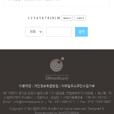
1
2
3
4
5
6
7
8
[ 9 ]
10
검색
이용약관
개인정보취급방침
이메일주소무단수집거부
(우:15807) 경기도 군포시 엘에스로 172 (금정동, 한림휴먼타워) 608호
｜
회사명 : 에
스엠메디케어 주식회사
｜
대표이사 : 강상만
｜
사업자등록번호 : 138-81-95102
｜
Email :
info@smmedicare.kr
｜
Tel :
031-458-3111
｜
Fax : 070-7545-0887
Copyright ⓒ 에스엠메디케어 주식회사 All rights reserved.
Designed &
Programmed by WHOISDREAM